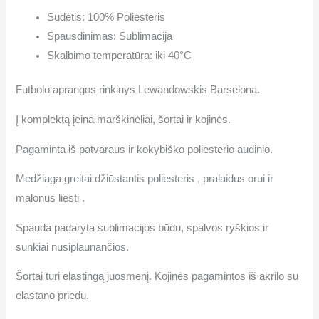
Sudėtis: 100% Poliesteris
Spausdinimas: Sublimacija
Skalbimo temperatūra: iki
40°C
Futbolo aprangos rinkinys Lewandowskis Barselona.
Į komplektą įeina
marškinėliai, šortai
ir
kojinės.
Pagaminta iš patvaraus ir kokybiško poliesterio audinio.
Medžiaga
greitai džiūstantis poliesteris
,
pralaidus orui ir
malonus liesti
.
Spauda padaryta sublimacijos būdu,
spalvos ryškios
ir
sunkiai nusiplaunančios.
Šortai turi elastingą juosmenį. Kojinės pagamintos iš akrilo su
elastano priedu.