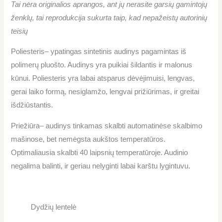
Tai nėra originalios aprangos, ant jų nerasite garsių gamintojų
ženklų, tai reprodukcija sukurta taip, kad nepažeistų autorinių
teisių
Poliesteris
– ypatingas sintetinis audinys pagamintas iš
polimerų pluošto. Audinys yra puikiai šildantis ir malonus
kūnui. Poliesteris yra labai atsparus dėvėjimuisi, lengvas,
gerai laiko formą, nesiglamžo, lengvai prižiūrimas, ir greitai
išdžiūstantis.
Priežiūra
– audinys tinkamas skalbti automatinėse skalbimo
mašinose, bet nemėgsta aukštos temperatūros.
Optimaliausia skalbti 40 laipsnių temperatūroje. Audinio
negalima balinti, ir geriau nelyginti labai karštu lygintuvu.
Dydžių lentelė