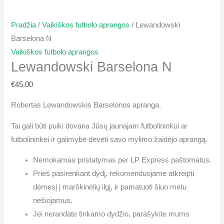
Pradžia
/
Vaikiškos futbolo aprangos
/ Lewandowski
Barselona N
Vaikiškos futbolo aprangos
Lewandowski Barselona N
€
45.00
Robertas Lewandowskis Barselonos apranga.
Tai gali būti puiki dovana Jūsų jaunajam futbolininkui ar
futbolininkei ir galimybė dėvėti savo mylimo žaidėjo aprangą.
Nemokamas pristatymas per LP Express paštomatus.
Prieš pasirenkant dydį, rekomenduojame atkreipti
dėmesį į marškinėlių ilgį, ir pamatuoti šiuo metu
nešiojamus.
Jei nerandate tinkamo dydžio, parašykite mums