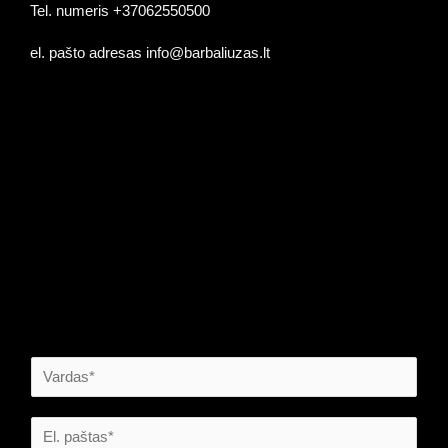
Tel. numeris +37062550500
el. pašto adresas info@barbaliuzas.lt
Palikite žinutę ir atsakysime!
V
a
r
E