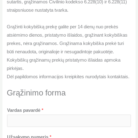
sutartis, grąžinamos Civilinio kodekso 6.228(10) ir 6.228(11)
straipsniuose nustatyta tvarka.
Grąžinti kokybišką prekę galite per 14 dienų nuo prekės
atsiėmimo dienos, pristatymo išlaidos, grąžinant kokybiškas
prekes, nėra grąžinamos. Grąžinama kokybiška prekė turi
būti nenaudota, originalioje ir nesugadintoje pakuotėje.
Kokybiškų grąžinamų prekių pristatymo išlaidas apmoka
pirkėjas.
Dėl papildomos informacijos kreipkites nurodytais kontaktais.
Grąžinimo forma
Vardas pavardė
*
Užsakymo numeris
*