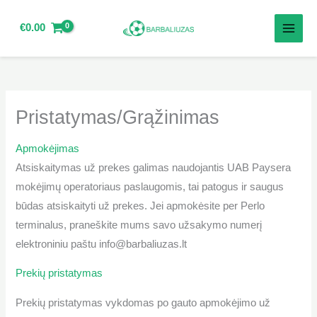
Pereiti
prie
€
0.00
turinio
Pristatymas/Grąžinimas
Apmokėjimas
Atsiskaitymas už prekes galimas naudojantis UAB Paysera
mokėjimų operatoriaus paslaugomis, tai patogus ir saugus
būdas atsiskaityti už prekes.
Jei apmokėsite per Perlo
terminalus, praneškite mums savo užsakymo numerį
elektroniniu paštu info@barbaliuzas.lt
Prekių pristatymas
Prekių pristatymas vykdomas po gauto apmokėjimo už