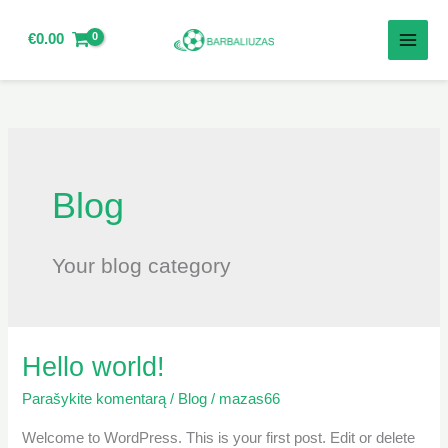
Pereiti
prie
€
0.00
turinio
Blog
Your blog category
Hello world!
Hello
world!
Parašykite komentarą
/
Blog
/
mazas66
Welcome to WordPress. This is your first post. Edit or delete