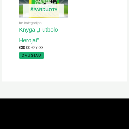
IŠPARDUOTA
be-kategorijos
Knyga „Futbolo
Herojai”
€
30.00
€
27.00
DAUGIAU