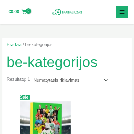
Pereiti
prie
€
0.00
turinio
Pradžia
/ be-kategorijos
be-kategorijos
Rezultatų: 1
Original
Current
Sale!
price
price
was:
is:
€30.00.
€27.00.