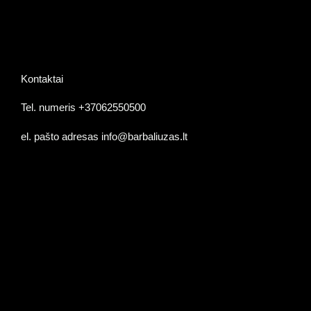
KONTAKTAI
Kontaktai
Tel. numeris +37062550500
el. pašto adresas info@barbaliuzas.lt
Palikite žinutę ir atsakysime!