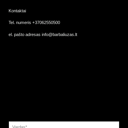
Kontaktai
Tel. numeris +37062550500
el. pašto adresas info@barbaliuzas.lt
Palikite žinutę ir atsakysime!
V