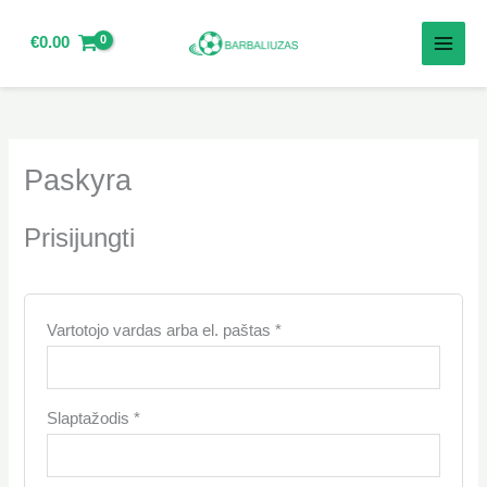
Pereiti
prie
€
0.00
turinio
Privalomas
Privalomas
Paskyra
Prisijungti
Vartotojo vardas arba el. paštas
*
Slaptažodis
*