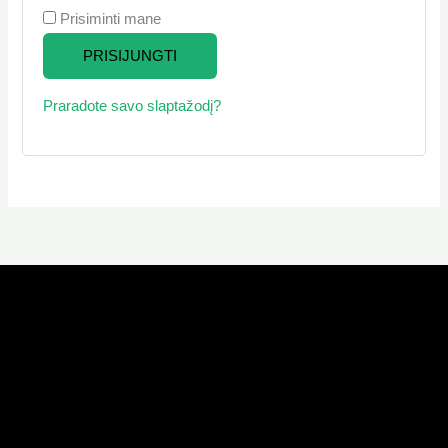
Prisiminti mane
PRISIJUNGTI
Praradote savo slaptažodį?
KONTAKTAI